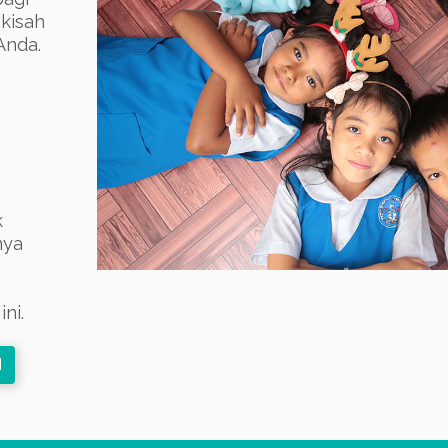
kisah
Anda.
k
nya
ni.
N