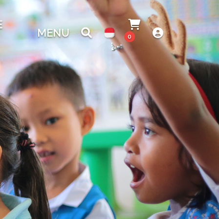
E
MENU
0