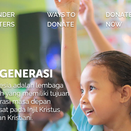
NDER
WAYS TO
DONAT
TERS
DONATE
NOW