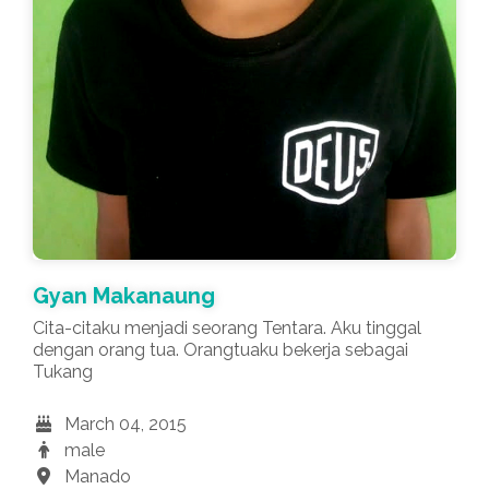
Gyan Makanaung
Cita-citaku menjadi seorang Tentara. Aku tinggal
dengan orang tua. Orangtuaku bekerja sebagai
Tukang
March 04, 2015
male
Manado